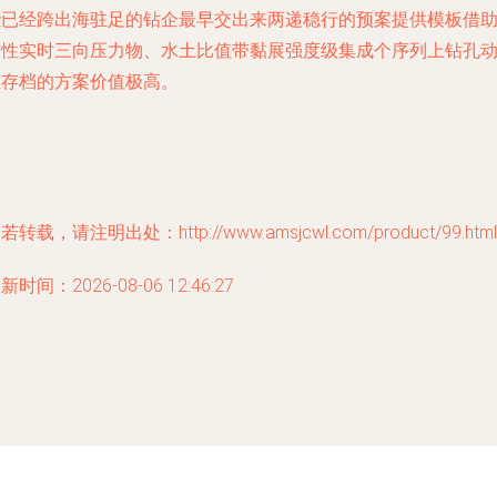
些已经跨出海驻足的钻企最早交出来两递稳行的预案提供模板
借
惯性实时三向压力物、水土比值带黏展强度级集成个序列上钻孔
态存档的方案价值极高。
若转载，请注明出处：http://www.amsjcwl.com/product/99.html
新时间：2026-08-06 12:46:27