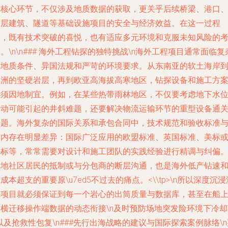
的核心环节，不仅涉及地质数据的获取，更关乎后续桥梁、港口
高层建筑、隧道等基础设施项目的安全与经济效益。在这一过程
中，既有技术突破的喜悦，也有适应多元环境和克服未知风险的
。\n\n### 海外工程钻探的独特挑战\n海外工程项目通常面临复
的地质条件、异国法规和严苛的环境要求。从东南亚的软土海岸
非洲的坚硬岩层，再到欧亚高海拔高寒地区，钻探设备和施工方
必须因地制宜。例如，在某些热带雨林地区，不仅要考虑地下水
波动可能引起的井斜难题，还要解决物流运输环节的重型设备通
问题。海外复杂的国际关系和承包合同中，技术规范和验收标准
国内存在明显差异：国际广泛应用的欧盟标准、英国标准、美标
法标等，常常需要对设计和施工团队的实践经验进行精调与纠偏
本地社区居民的抵制或与分包商的断层沟通，也是海外低产钻速
成本超支的重要原\u7ed5不过去的痛点。<\\tp>\n所以深度沉浸
外项目就必须保证到每一个岩心的出筒质量与数据库，甚至在船
的横迁移操作端数据的动态衔接\n及时预防场地突发险环境下冷却
以及抢救性包复\n###先行出海战略的建议与国际探索案例脉络\n