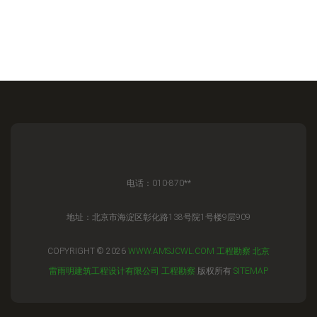
电话：010-870**
地址：北京市海淀区彰化路138号院1号楼9层909
COPYRIGHT © 2026
WWW.AMSJCWL.COM
工程勘察
北京
雷雨明建筑工程设计有限公司
工程勘察
版权所有
SITEMAP