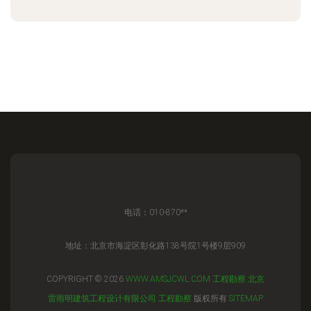
电话：010-870**
地址：北京市海淀区彰化路138号院1号楼9层909
COPYRIGHT © 2026
WWW.AMSJCWL.COM
工程勘察
北京
雷雨明建筑工程设计有限公司
工程勘察
版权所有
SITEMAP